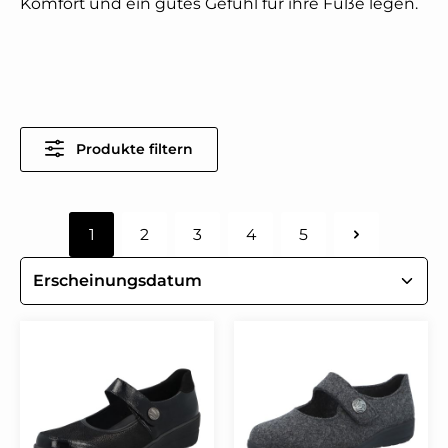
Komfort und ein gutes Gefühl für ihre Füße legen.
Produkte filtern
1
2
3
4
5
Seite
Seite
Seite
Seite
Seite