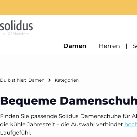
m Hauptinhalt springen
Zur Suche springen
Zur Hauptnavigation springen
Damen
Herren
S
Du bist hier:
Damen
Kategorien
Bequeme Damenschuhe 
Finden Sie passende Solidus Damenschuhe für All
die kühle Jahreszeit – die Auswahl verbindet
hoch
Laufgefühl.