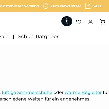
Kostenloser Versand
Zum Newsletter
SALE
Werkzeugleiste anzeigen
Du hast 0 Produk
War
Sale
Schuh-Ratgeber
,
luftige Sommerschuhe
oder
warme Begleiter
für
erschiedene Weiten für ein angenehmes