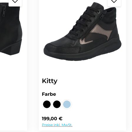
Kitty
auswählen
Farbe
chwarz
KNAUTSCHLACK/KNAUTSCHLACK STRETC
VELOUR/NUBUK STRETCH/BLADE/NUBUK
VELOUR/SONIC STRETCH/SONIC 
Regulärer Preis:
199,00 €
Preise inkl. MwSt.