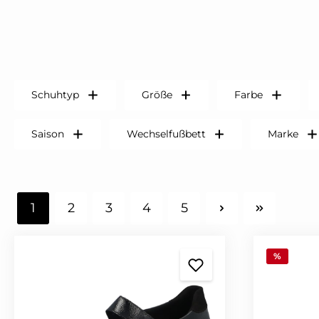
Schuhtyp
Größe
Farbe
Saison
Wechselfußbett
Marke
1
2
3
4
5
Seite
Seite
Seite
Seite
Seite
%