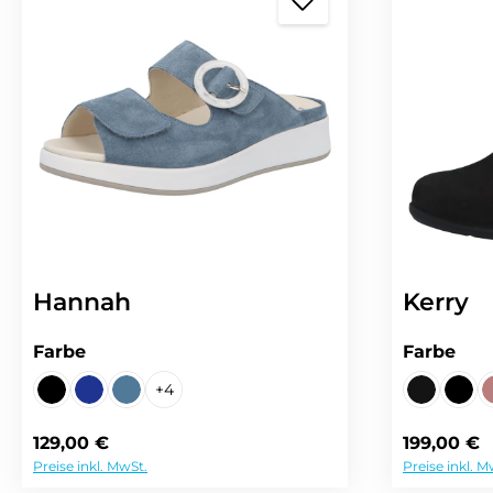
Hannah
Kerry
auswählen
aus
Farbe
Farbe
+
4
Kai schwarz
NUBUK ocean
VELOUR jeans
LEVANTO 
NUB
(Diese Option ist zurzeit nicht verfügbar.)
Regulärer Preis:
Regulärer 
129,00 €
199,00 €
Preise inkl. MwSt.
Preise inkl. M