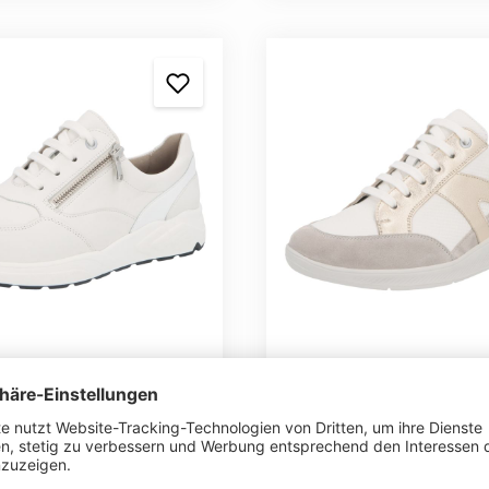
Kalea
wählen
auswählen
Farbe
ITELLO STRETCH/VITELLO/AKOYA/CATS savana/weiss/weiss/
UR/VITELLO Stretch/Vitello/PERLCALF/HILTON ponza/weiss/wei
VITELLO/NAPPALACK weiss
VELOUR/FOULARD PRÄGUN
VELOUR/VITELLO PR