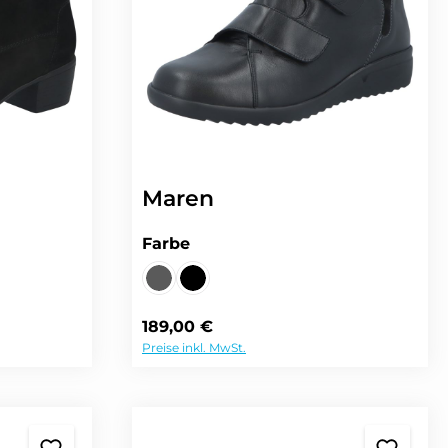
Maren
auswählen
Farbe
z
warz
ANTARES/VELOUR anthrazit/steel
VITELLO/VELOUR schwarz
urzeit nicht verfügbar.)
Regulärer Preis:
189,00 €
Preise inkl. MwSt.