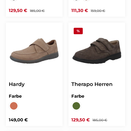
Verkaufspreis:
Regulärer Preis:
Verkaufspreis:
Regulärer Preis:
129,50 €
111,30 €
185,00 €
159,00 €
%
Hardy
Therapo Herren
auswählen
auswählen
Farbe
Farbe
RANCH sand
NUBUK grigio
Regulärer Preis:
Verkaufspreis:
Regulärer Preis:
149,00 €
129,50 €
185,00 €