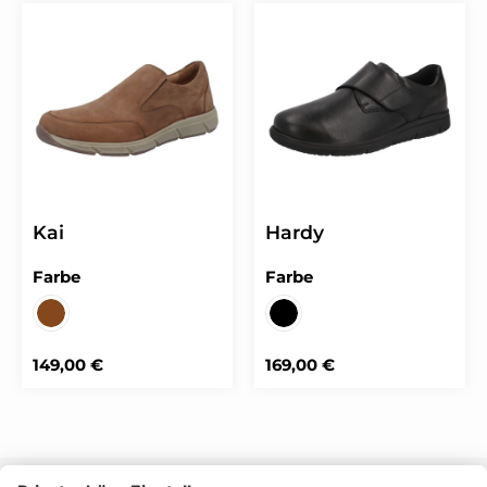
Kai
Hardy
auswählen
auswählen
Farbe
Farbe
BINGO nougat
SPORTFLEX/SOFTCALF sc
Regulärer Preis:
Regulärer Preis:
149,00 €
169,00 €