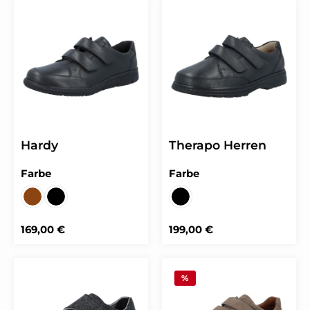
Hardy
Therapo Herren
auswählen
auswählen
Farbe
Farbe
SOFTCALF/SPORTFLEX dark brown
SOFTCALF/SPORTFLEX schwarz
SOFTCALF schwarz
Regulärer Preis:
Regulärer Preis:
169,00 €
199,00 €
%