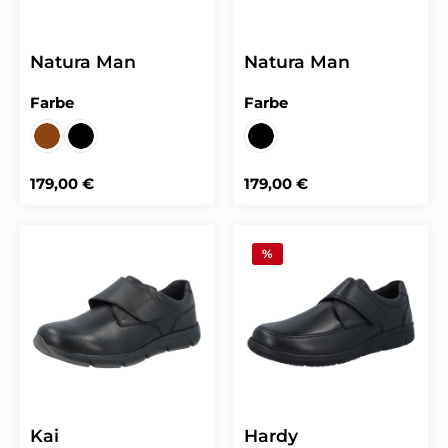
Natura Man
Natura Man
auswählen
auswählen
Farbe
Farbe
SOFTCALF/SPORTFLEX dark brown
SOFTCALF/SPORTFLEX schwarz
SOFTCALF schwarz
Regulärer Preis:
Regulärer Preis:
179,00 €
179,00 €
%
Kai
Hardy