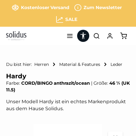
Zum Hauptinhalt springen
Kostenloser Versand
Zum Newsletter
SALE
Werkzeugleiste anzeigen
Ware
Du bist hier:
Herren
Material & Features
Leder
Hardy
Farbe:
CORD/BINGO anthrazit/ocean
|
Größe:
46 ⅓ (UK
11.5)
Unser Modell Hardy ist ein echtes Markenprodukt
aus dem Hause Solidus.
Bildergalerie überspringen