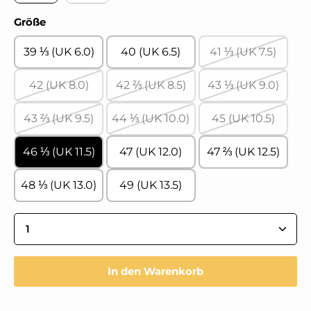
CORD/BINGO anthrazit/ocean
CORD/SHEEP lino/grey
auswählen
Größe
39 ⅓ (UK 6.0)
40 (UK 6.5)
41 ⅓ (UK 7.5)
(Diese Option 
42 (UK 8.0)
42 ⅔ (UK 8.5)
43 ⅓ (UK 9.0)
(Diese Option ist zurzeit nicht verfügbar.)
(Diese Option ist zurzeit nicht ve
(Diese Option 
43 ⅔ (UK 9.5)
44 ⅓ (UK 10.0)
45 (UK 10.5)
(Diese Option ist zurzeit nicht verfügbar.)
(Diese Option ist zurzeit nicht ve
(Diese Option 
46 ⅓ (UK 11.5)
47 (UK 12.0)
47 ⅔ (UK 12.5)
48 ⅓ (UK 13.0)
49 (UK 13.5)
Produkt Anzahl: Gib den gewünschten Wert ein 
In den Warenkorb