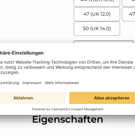
47 (UK 12.0)
47
50 (UK 14.0)
Produkt Anzahl: 
Produktnummer:
78101330153085
Hersteller:
Solidus
Eigenschaften