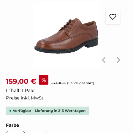
Bildergalerie überspringen
Verkaufspreis:
%
159,00 €
Regulärer Preis:
169,00 €
(5.92% gespart)
Inhalt:
1 Paar
Preise inkl. MwSt.
Verfügbar – Lieferung in 2-3 Werktagen
auswählen
Farbe