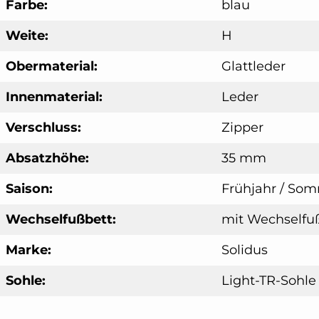
Farbe:
blau
Weite:
H
Obermaterial:
Glattleder
Innenmaterial:
Leder
Verschluss:
Zipper
Absatzhöhe:
35 mm
Saison:
Frühjahr / So
Wechselfußbett:
mit Wechselfu
Marke:
Solidus
Sohle:
Light-TR-Sohle