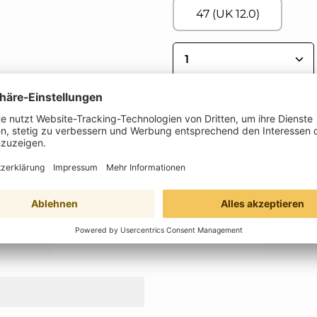
47 (UK 12.0)
Produkt Anzahl: 
Produktnummer:
76701580146065
Hersteller:
Solidus
Eigenschaften