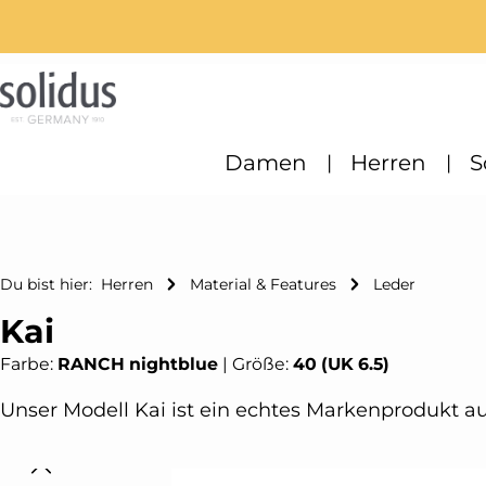
m Hauptinhalt springen
Zur Suche springen
Zur Hauptnavigation springen
Damen
Herren
S
Du bist hier:
Herren
Material & Features
Leder
Kai
Farbe:
RANCH nightblue
|
Größe:
40 (UK 6.5)
Unser Modell Kai ist ein echtes Markenprodukt a
Bildergalerie überspringen