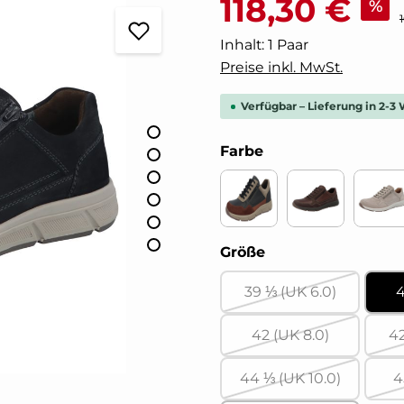
118,30 €
%
R
Inhalt:
1 Paar
Preise inkl. MwSt.
Verfügbar – Lieferung in 2-3
auswählen
Farbe
CASUAL/VELOUR/SOFTCA
Nubuk/Tartu 
RAN
auswählen
Größe
39 ⅓ (UK 6.0)
4
(Diese Option ist 
42 (UK 8.0)
42
(Diese Option ist 
44 ⅓ (UK 10.0)
4
(Diese Option ist 