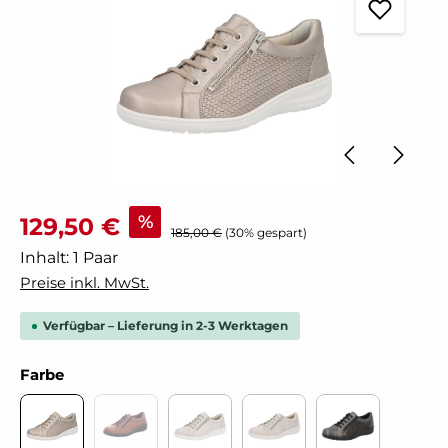
Verkaufspreis:
%
129,50 €
Regulärer Preis:
185,00 €
(30% gespart)
Inhalt:
1 Paar
Preise inkl. MwSt.
Verfügbar – Lieferung in 2-3 Werktagen
auswählen
Farbe