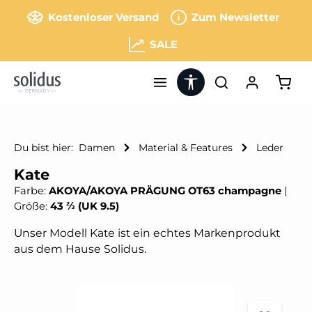
Zum Hauptinhalt springen
Kostenloser Versand
Zum Newsletter
SALE
Werkzeugleiste anzeigen
Ware
Du bist hier:
Damen
Material & Features
Leder
Kate
Farbe:
AKOYA/AKOYA PRÄGUNG OT63 champagne
|
Größe:
43 ⅔ (UK 9.5)
Unser Modell Kate ist ein echtes Markenprodukt
aus dem Hause Solidus.
Bildergalerie überspringen