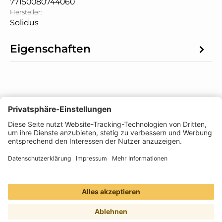
77150080744060
Hersteller:
Solidus
Eigenschaften
Informationen
Folge uns
Zahlungsarten
Versandmethoden
Alle Preise inkl. gesetzl. Mehrwertsteuer zzgl.
Versandkosten
und ggf. Nachnahmegebühren,
wenn nicht anders angegeben.