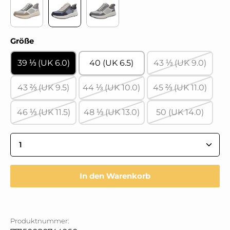
VELOUR SO/LISBONA STRETCH/TORONTO antilope/muli
VELOUR SO/LISBONA STRETCH/VELOUR/VELOU
Velour/Lisbona Strech/Velour asphal
auswählen
Größe
39 ⅓ (UK 6.0)
40 (UK 6.5)
43 ⅓ (UK 9.0)
(Diese Option 
43 ⅔ (UK 9.5)
44 ⅓ (UK 10.0)
45 ⅔ (UK 11.0)
(Diese Option ist zurzeit nicht verfügbar.)
(Diese Option ist zurzeit nicht ve
(Diese Option 
46 ⅓ (UK 11.5)
48 ⅓ (UK 13.0)
50 (UK 14.0)
(Diese Option ist zurzeit nicht verfügbar.)
(Diese Option ist zurzeit nicht ve
(Diese Option 
Produkt Anzahl: Gib den gewünschten Wert ein 
In den Warenkorb
Produktnummer: