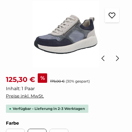
Bildergalerie überspringen
Verkaufspreis:
%
125,30 €
Regulärer Preis:
179,00 €
(30% gespart)
Inhalt:
1 Paar
Preise inkl. MwSt.
Verfügbar – Lieferung in 2-3 Werktagen
auswählen
Farbe