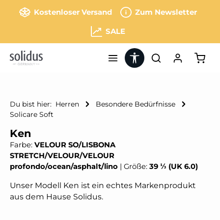
Zum Hauptinhalt springen
Kostenloser Versand
Zum Newsletter
SALE
Werkzeugleiste anzeigen
Ware
Du bist hier:
Herren
Besondere Bedürfnisse
Solicare Soft
Ken
Farbe:
VELOUR SO/LISBONA
STRETCH/VELOUR/VELOUR
profondo/ocean/asphalt/lino
|
Größe:
39 ⅓ (UK 6.0)
Unser Modell Ken ist ein echtes Markenprodukt
aus dem Hause Solidus.